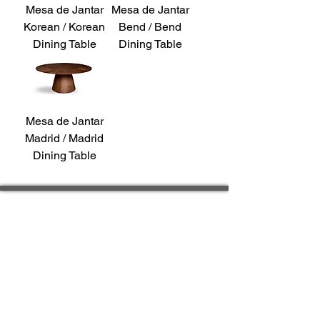
Mesa de Jantar
Mesa de Jantar
Korean / Korean
Bend / Bend
Dining Table
Dining Table
Mesa de Jantar
Madrid / Madrid
Dining Table
Fale conosco
| OVOO | São Paulo ​
Alameda Gabriel Monteiro da Silva, 1865
Jardim Paulistano - SP
Brasil
CEP:
01441-001