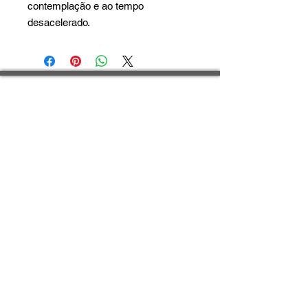
contemplação e ao tempo
desacelerado.
Fale conosco
| OVOO | São Paulo ​
Alameda Gabriel Monteiro da Silva, 1865
Jardim Paulistano - SP
Brasil
CEP:
01441-001
Telefones:
+55 (11) 2925-1865
​+55
(11) 99245-2166
​Seg - Sexta: 10h às 19h
Sáb: 10h às 15h