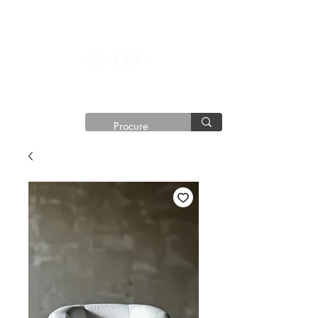
®©
Copyright®