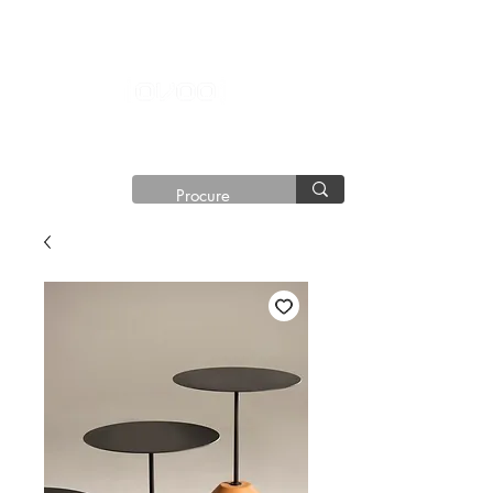
®©
Copyright®