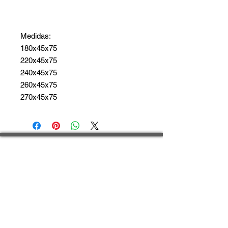
Medidas:
180x45x75
220x45x75
240x45x75
260x45x75
270x45x75
Fale conosco
| OVOO | São Paulo ​
Alameda Gabriel Monteiro da Silva, 1865
Jardim Paulistano - SP
Brasil
CEP:
01441-001