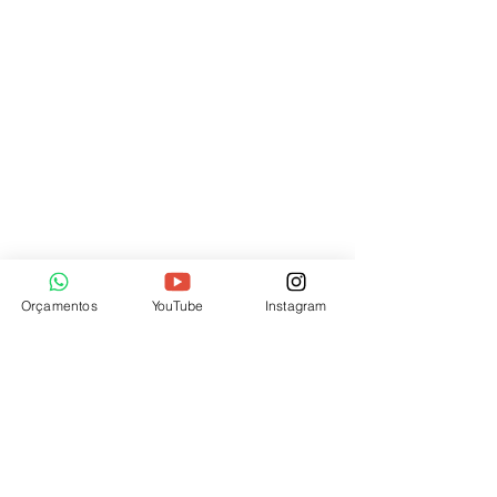
Sáb: 10h às 21 horas
Dom: 14h às 20h
| OVOO | Niterói
Avenida Presidente Roosevelt, 231
São Francisco – RJ
Brasil
CEP:
24360-066
Telefones:​
+55 (21) 97223-8469
+55 (21) 99053-0760
Orçamentos
YouTube
Instagram
Seg - Sexta: 10h às 19h
Sáb: 10h às 15h
| OVOO | Goiânia
Rua 90, 346
Térreo Setor Sul - Goiânia - GO
Brasil