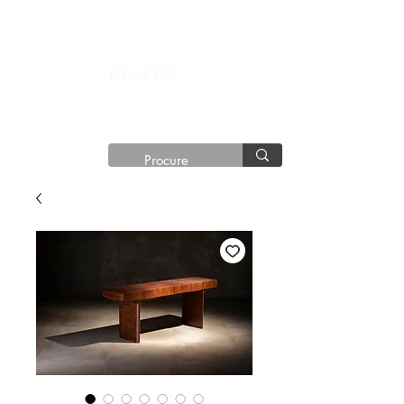
®©
Copyright®