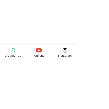
Telefone:​
+55 (21) 97750-1397
Seg - Sexta: 10h às 20 h
Sáb: 10h às 21 horas
Dom: 14h às 20h
| OVOO | Niterói
Avenida Presidente Roosevelt, 231
Orçamentos
YouTube
Instagram
São Francisco – RJ
Brasil
CEP:
24360-066
Telefones:​
+55 (21) 97223-8469
+55 (21) 99053-0760
Seg - Sexta: 10h às 19h
Sáb: 10h às 15h